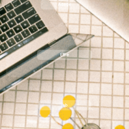
Adage​
Effie​
iab​