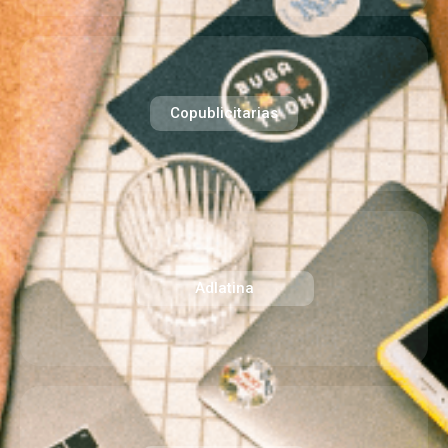
Copublicitarias​
Adlatina​