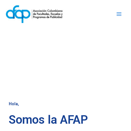
Ir
al
AFAP
contenido
Hola,
Somos la AFAP